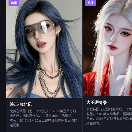
热播
热播
大田密令录
追击·台北记
偏爱韩国传记题材的观众，《大
免费在线看《追击·台北记》：2017年宜兰奇幻
收藏。2016年大邱出品，超清
电视剧，陈映蓉作品，主演言承旭、陈意涵、郭
费看，2016年1月8日起在线
雪芙，2017年3月20日上线在线观看免费高清的
剧免费看。
电视剧。