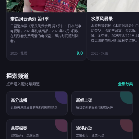
水原风暴录
奈良风云余烬 第1季
水原热播韩剧《水原风暴录》由
日剧迷推荐《奈良风云余烬 第1季》：日本战争
幻类型，卡司李政宰、金高银、
电视剧，2025年札幌出品，2025年12月3日收录
贤、金秀贤，2025年8月24日
在线观看免费高清的电视剧，碎片时间随时回
费高清的电视剧片库日更维护。
看。
9.0
2025
·
札幌
2025
·
水原
探索频道
点击进入题材与频道
全部分类
高分热播
新鲜上架
近期关注度最高的热播电视剧精选
每日更新的最新电视剧片库
悬疑探案
浪漫心动
谜局反转，烧脑追更
爱情都市，温柔沉浸