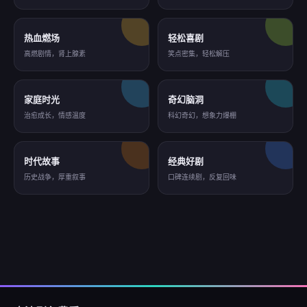
热血燃场
轻松喜剧
高燃剧情，肾上腺素
笑点密集，轻松解压
家庭时光
奇幻脑洞
治愈成长，情感温度
科幻奇幻，想象力爆棚
时代故事
经典好剧
历史战争，厚重叙事
口碑连续剧，反复回味