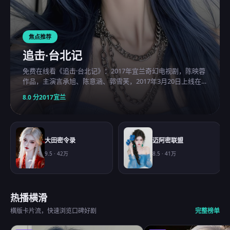
焦点推荐
追击·台北记
免费在线看《追击·台北记》：2017年宜兰奇幻电视剧，陈映蓉
作品，主演言承旭、陈意涵、郭雪芙，2017年3月20日上线在
线观看免费高清的电视剧。
8.0
分
2017
宜兰
大田密令录
迈阿密联盟
9.5
·
42万
8.5
·
41万
热播横滑
横版卡片流，快速浏览口碑好剧
完整榜单