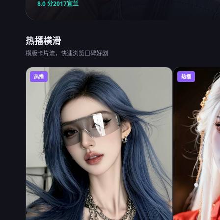
8.0
分
2017
宜兰
热播横滑
横版卡片流，快速浏览口碑好剧
热播
热播