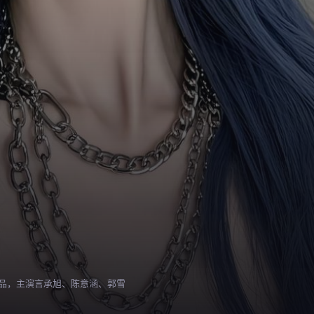
作品，主演言承旭、陈意涵、郭雪