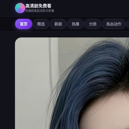
高清剧免费看
热播剧集超清即点即播
首页
精选
新剧
热播
分类
热血动作
高清剧免费看
-
在线观看免费高