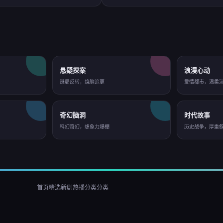
悬疑探案
浪漫心动
谜局反转，烧脑追更
爱情都市，温柔
奇幻脑洞
时代故事
科幻奇幻，想象力爆棚
历史战争，厚重
首页
精选
新剧
热播
分类
分类