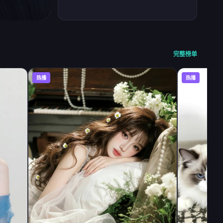
完整榜单
热播
热播