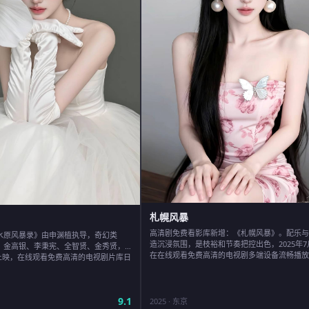
札幌风暴
高清剧免费看影库新增：《札幌风暴》。配乐与
水原风暴录》由申渊植执导，奇幻类
造沉浸氛围，是枝裕和节奏把控出色，2025年7
、金高银、李秉宪、全智贤、金秀贤，
在在线观看免费高清的电视剧多端设备流畅播放
4日上映，在线观看免费高清的电视剧片库日
9.1
2025
·
东京