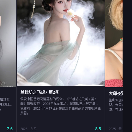
兰桂坊之飞虎7 第2季
大邱夜猎手8
偏爱中国香港爱情题材的观众，《兰桂坊之飞虎7 第2
摄影营
釜山亚洲电影《
季》值得收藏。2025年九龙出品，超清版已上线高清剧
月23日可
型，卡司金高银、
免费看，2025年4月17日起在线观看免费高清的电视剧免
。
映，在线观看免
费看。
7.6
8.5
2025
·
九龙
2025
·
釜山