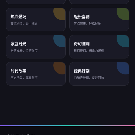
热血燃场
轻松喜剧
高燃剧情，肾上腺素
笑点密集，轻松解压
家庭时光
奇幻脑洞
治愈成长，情感温度
科幻奇幻，想象力爆棚
时代故事
经典好剧
历史战争，厚重叙事
口碑连续剧，反复回味