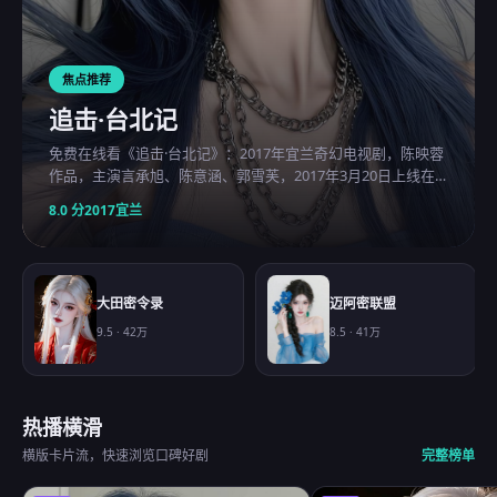
焦点推荐
追击·台北记
免费在线看《追击·台北记》：2017年宜兰奇幻电视剧，陈映蓉
作品，主演言承旭、陈意涵、郭雪芙，2017年3月20日上线在
线观看免费高清的电视剧。
8.0
分
2017
宜兰
大田密令录
迈阿密联盟
9.5
·
42万
8.5
·
41万
热播横滑
横版卡片流，快速浏览口碑好剧
完整榜单