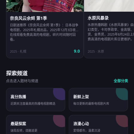
水原风暴录
奈良风云余烬 第1季
水原热播韩剧《水原风暴录》由
日剧迷推荐《奈良风云余烬 第1季》：日本战争
幻类型，卡司李政宰、金高银、
电视剧，2025年札幌出品，2025年12月3日收录
贤、金秀贤，2025年8月24日
在线观看免费高清的电视剧，碎片时间随时回
费高清的电视剧片库日更维护。
看。
9.0
2025
·
札幌
2025
·
水原
探索频道
点击进入题材与频道
全部分类
高分热播
新鲜上架
近期关注度最高的热播电视剧精选
每日更新的最新电视剧片库
悬疑探案
浪漫心动
谜局反转，烧脑追更
爱情都市，温柔沉浸