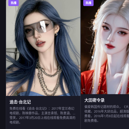
热播
热播
大田密令录
追击·台北记
偏爱韩国传记题材的观众，《大
免费在线看《追击·台北记》：2017年宜兰奇幻
收藏。2016年大邱出品，超清
电视剧，陈映蓉作品，主演言承旭、陈意涵、郭
费看，2016年1月8日起在线
雪芙，2017年3月20日上线在线观看免费高清的
剧免费看。
电视剧。