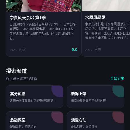
水原风暴录
奈良风云余烬 第1季
水原热播韩剧《水原风暴录》由
日剧迷推荐《奈良风云余烬 第1季》：日本战争
幻类型，卡司李政宰、金高银、
电视剧，2025年札幌出品，2025年12月3日收录
贤、金秀贤，2025年8月24日
在线观看免费高清的电视剧，碎片时间随时回
费高清的电视剧片库日更维护。
看。
9.0
2025
·
札幌
2025
·
水原
探索频道
点击进入题材与频道
全部分类
高分热播
新鲜上架
近期关注度最高的热播电视剧精选
每日更新的最新电视剧片库
悬疑探案
浪漫心动
谜局反转，烧脑追更
爱情都市，温柔沉浸