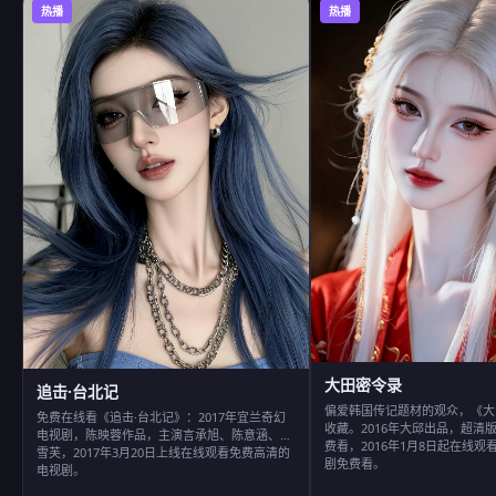
热播
热播
大田密令录
追击·台北记
偏爱韩国传记题材的观众，《大
免费在线看《追击·台北记》：2017年宜兰奇幻
收藏。2016年大邱出品，超清
电视剧，陈映蓉作品，主演言承旭、陈意涵、郭
费看，2016年1月8日起在线
雪芙，2017年3月20日上线在线观看免费高清的
剧免费看。
电视剧。