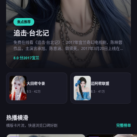
焦点推荐
追击·台北记
免费在线看《追击·台北记》：2017年宜兰奇幻电视剧，陈映蓉
作品，主演言承旭、陈意涵、郭雪芙，2017年3月20日上线在
线观看免费高清的电视剧。
8.0
分
2017
宜兰
大田密令录
迈阿密联盟
9.5
·
42万
8.5
·
41万
热播横滑
横版卡片流，快速浏览口碑好剧
完整榜单