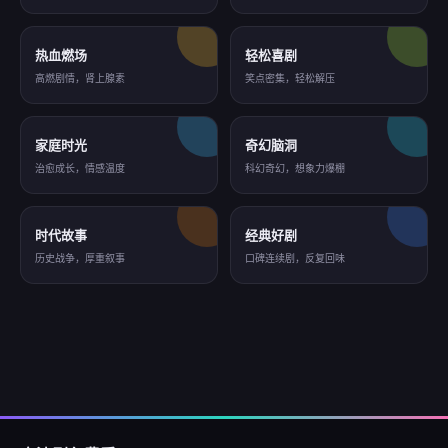
热血燃场
轻松喜剧
高燃剧情，肾上腺素
笑点密集，轻松解压
家庭时光
奇幻脑洞
治愈成长，情感温度
科幻奇幻，想象力爆棚
时代故事
经典好剧
历史战争，厚重叙事
口碑连续剧，反复回味