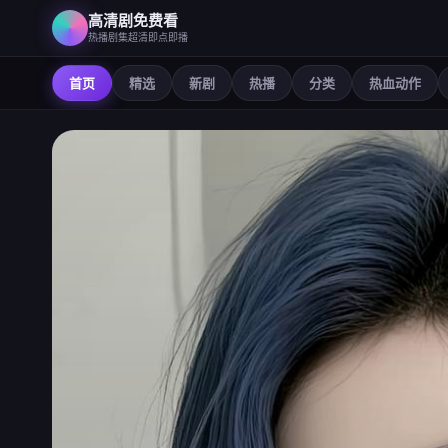
高清剧免费看
热播剧集超清即点即播
首页
精选
新剧
热播
分类
热血动作
高清剧免费看
-
在线观看免费高