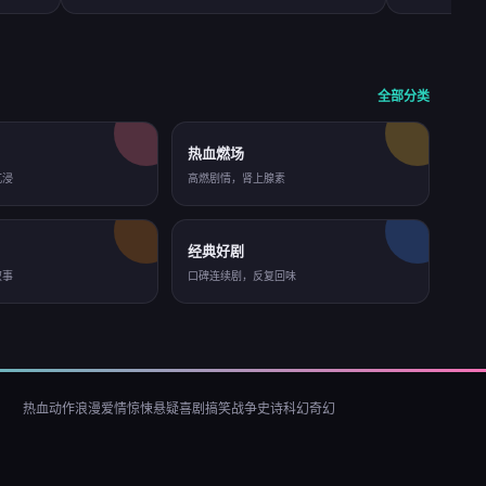
全部分类
热血燃场
沉浸
高燃剧情，肾上腺素
经典好剧
叙事
口碑连续剧，反复回味
热血动作
浪漫爱情
惊悚悬疑
喜剧搞笑
战争史诗
科幻奇幻