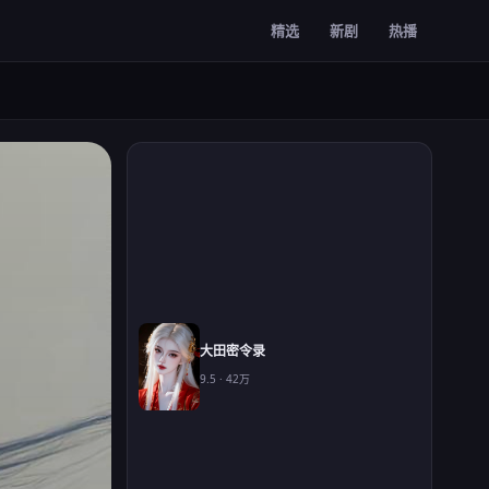
精选
新剧
热播
大田密令录
9.5
·
42万