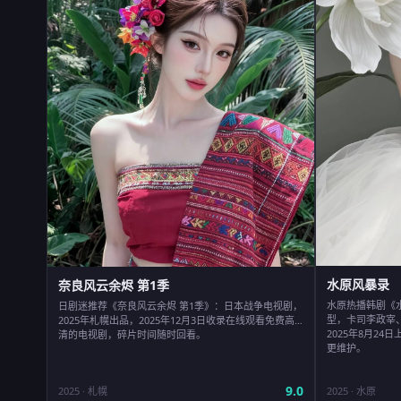
水原风暴录
奈良风云余烬 第1季
水原热播韩剧《
日剧迷推荐《奈良风云余烬 第1季》：日本战争电视剧，
型，卡司李政宰
2025年札幌出品，2025年12月3日收录在线观看免费高
2025年8月2
清的电视剧，碎片时间随时回看。
更维护。
9.0
2025
·
札幌
2025
·
水原