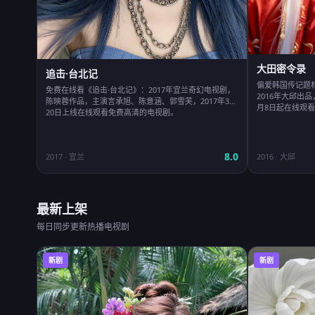
大田密令录
追击·台北记
偏爱韩国传记题
免费在线看《追击·台北记》：2017年宜兰奇幻电视剧，
2016年大邱出
陈映蓉作品，主演言承旭、陈意涵、郭雪芙，2017年3月
月8日起在线观
20日上线在线观看免费高清的电视剧。
8.0
2017
·
宜兰
2016
·
大邱
最新上架
每日同步更新热播电视剧
新剧
新剧