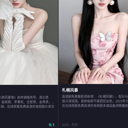
札幌风暴
高清剧免费看影库新增：《札幌风暴》。配乐与
水原风暴录》由申渊植执导，奇幻类
造沉浸氛围，是枝裕和节奏把控出色，2025年7
、金高银、李秉宪、全智贤、金秀贤，
在在线观看免费高清的电视剧多端设备流畅播放
4日上映，在线观看免费高清的电视剧片库日
9.1
2025
·
东京