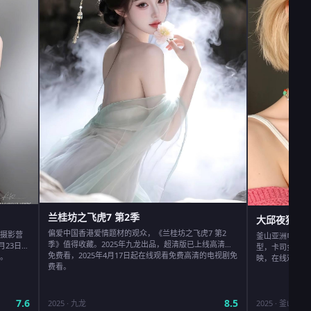
兰桂坊之飞虎7 第2季
大邱夜猎手8
偏爱中国香港爱情题材的观众，《兰桂坊之飞虎7 第2
摄影营
釜山亚洲电影《
季》值得收藏。2025年九龙出品，超清版已上线高清剧
月23日可
型，卡司金高银、
免费看，2025年4月17日起在线观看免费高清的电视剧免
。
映，在线观看免
费看。
7.6
8.5
2025
·
九龙
2025
·
釜山